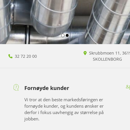
Skrubbmoen 11, 361

32 72 20 00

SKOLLENBORG
Fornøyde kunder
Vi tror at den beste markedsføringen er
fornøyde kunder, og kundens ønsker er
derfor i fokus uavhengig av størrelse på
jobben.