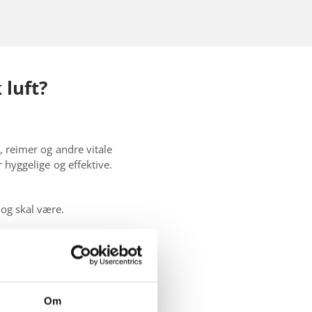
 luft?
, reimer og andre vitale
 hyggelige og effektive.
 og skal være.
ng av anlegget ditt og
Om