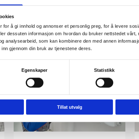
ookies
 for å gi innhold og annonser et personlig preg, for å levere sos
Våre tjenester
deler dessuten informasjon om hvordan du bruker nettstedet vårt,
og analysearbeid, som kan kombinere den med annen informasjon d
Vi fikser gamle anlegg og prosjekterer og leverer nye
 inn gjennom din bruk av tjenestene deres.
Egenskaper
Statistikk
Tillat utvalg