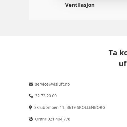
Ventilasjon
Ta kon
uf
service@visluft.no

32 72 20 00

Skrubbmoen 11, 3619 SKOLLENBORG

Orgnr 921 404 778
