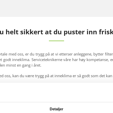
u helt sikkert at du puster inn frisk
ale med oss, er du trygg på at vi etterser anleggene, bytter filter
 et godt inneklima. Serviceteknikerne våre har høy kompetanse, er
rden minst en gang i året.
ed oss, kan du være trygg på at inneklima er så godt som det kan
ektering
g og prosjekterer og leverer nye. Ta kontakt for en vurderi
 serviceavtale.
Detaljer