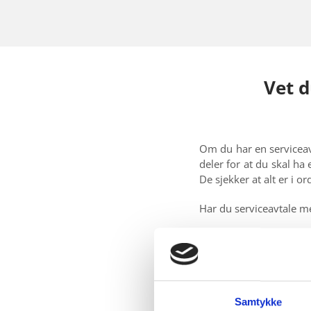
Vet d
Om du har en serviceavt
deler for at du skal ha
De sjekker at alt er i o
Har du serviceavtale m
Serviceavtaler og prosj
Vi fikser gamle anleg
uforpliktende tilbud på
Samtykke